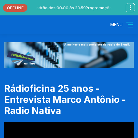
OFFLINE
l com Locutor Padrão das 00:00 às 23:59
Programação Musical com Lo
MENU
Rádioficina 25 anos -
Entrevista Marco Antônio -
Radio Nativa