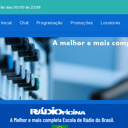
drão das 00:00 às 23:59
Inicial
Chat
Programação
Promoções
Locutores