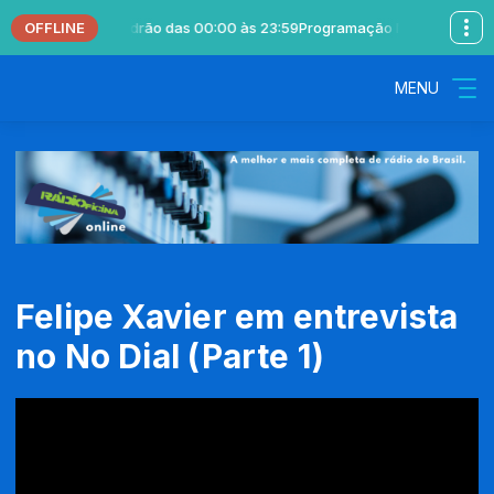
OFFLINE
 com Locutor Padrão das 00:00 às 23:59
Programação Musical com Locu
MENU
Felipe Xavier em entrevista
no No Dial (Parte 1)