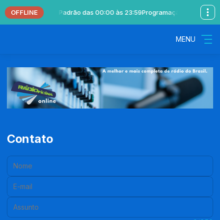
OFFLINE
ical com Locutor Padrão das 00:00 às 23:59
Programação Musical com 
MENU
Contato
Nome:
E-mail:
Assunto: