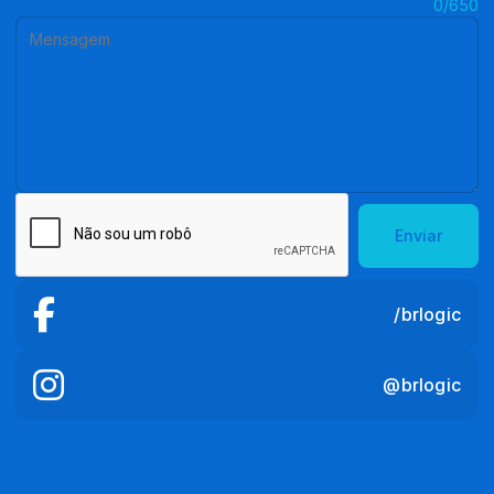
Mensagem:
0/650
Enviar
/brlogic
@brlogic