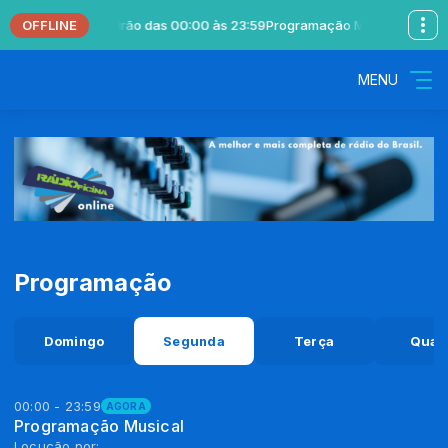
OFFLINE
l com Locutor Padrão das 00:00 às 23:59
Programação Musical com Loc
MENU
Programação
Domingo
Segunda
Terça
Quar
00:00 - 23:59
AGORA
Programação Musical
Locução por: