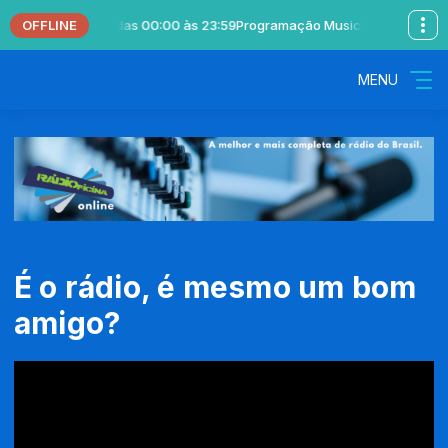
OFFLINE
Locutor Padrão das 00:00 às 23:59
Programação Musical com Locutor P
MENU
É o rádio, é mesmo um bom
amigo?