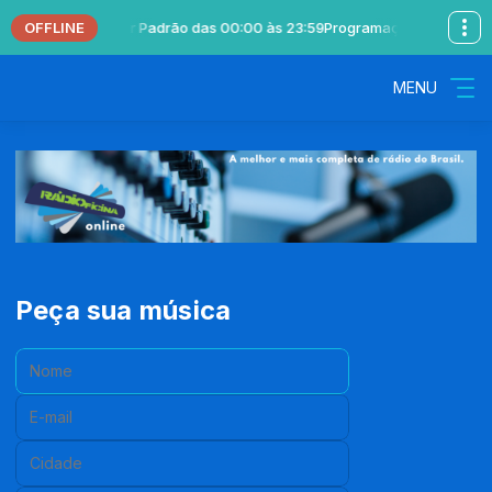
OFFLINE
sical com Locutor Padrão das 00:00 às 23:59
Programação Musical com
MENU
Peça sua música
Nome:
E-mail:
Cidade: